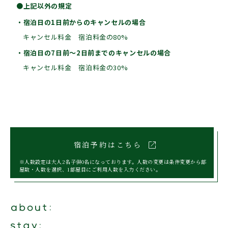
●上記以外の規定
・宿泊日の1日前からのキャンセルの場合
キャンセル料金 宿泊料金の80%
・宿泊日の7日前〜2日前までのキャンセルの場合
キャンセル料金 宿泊料金の30%
open_in_new
宿泊予約はこちら
※人数設定は大人2名子供0名になっております。人数の変更は条件変更から部
屋数・人数を選択、1部屋目にご利用人数を入力ください。